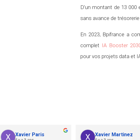
D’un montant de 13 000 e
sans avance de trésorerie
En 2023, Bpifrance a comp
complet
IA Booster 203
pour vos projets data et IA
Xavier Paris
Xavier Martinez
il y a 3 ans
il y a 3 ans